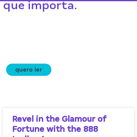
que importa.
quero ler
Revel in the Glamour of
Fortune with the 888