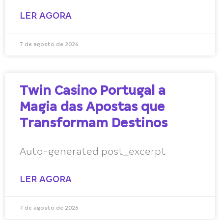
LER AGORA
7 de agosto de 2026
Twin Casino Portugal a
Magia das Apostas que
Transformam Destinos
Auto-generated post_excerpt
LER AGORA
7 de agosto de 2026