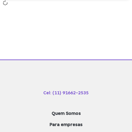
Cel: (11) 91662-2535
Quem Somos
Para empresas