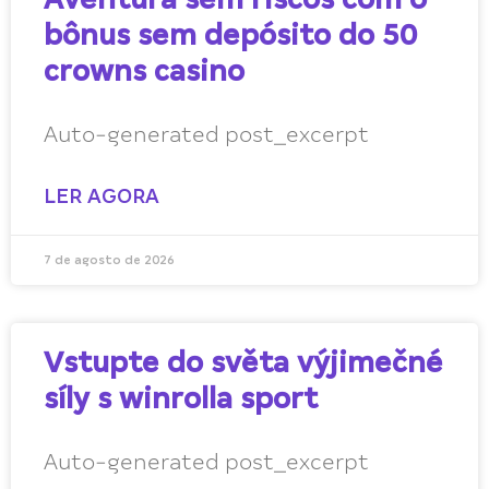
bônus sem depósito do 50
crowns casino
Auto-generated post_excerpt
LER AGORA
7 de agosto de 2026
Vstupte do světa výjimečné
síly s winrolla sport
Auto-generated post_excerpt