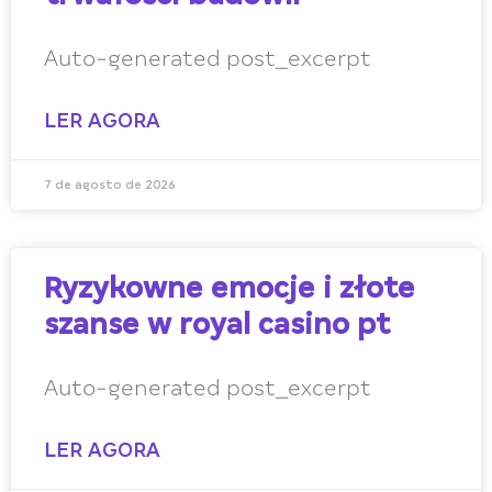
Auto-generated post_excerpt
LER AGORA
7 de agosto de 2026
Ryzykowne emocje i złote
szanse w royal casino pt
Auto-generated post_excerpt
LER AGORA