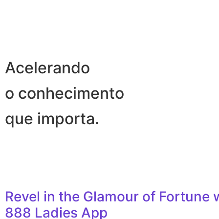
Acelerando
o conhecimento
que importa.
Revel in the Glamour of Fortune 
888 Ladies App