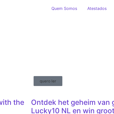
Quem Somos
Atestados
quero ler
with the
Ontdek het geheim van 
Lucky10 NL en win groo