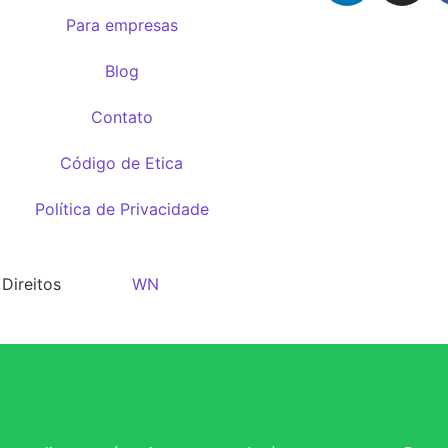
Para empresas
Blog
Contato
Código de Etica
Política de Privacidade
Direitos
WN