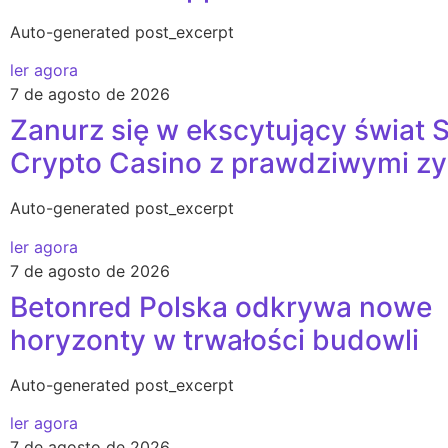
Auto-generated post_excerpt
ler agora
7 de agosto de 2026
Zanurz się w ekscytujący świat 
Crypto Casino z prawdziwymi z
Auto-generated post_excerpt
ler agora
7 de agosto de 2026
Betonred Polska odkrywa nowe
horyzonty w trwałości budowli
Auto-generated post_excerpt
ler agora
7 de agosto de 2026