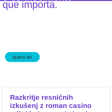
que importa.
quero ler
Razkritje resničnih
izkušenj z roman casino