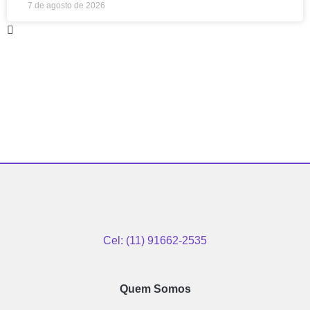
7 de agosto de 2026
Cel: (11) 91662-2535
Quem Somos