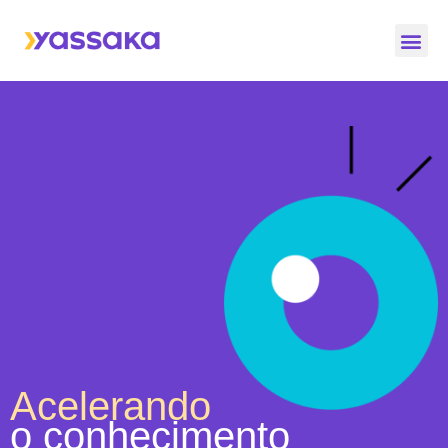
Quem S
Nossas
Acelerando
o conhecimento