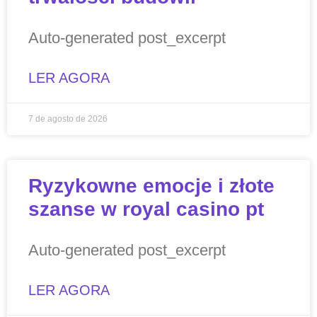
Auto-generated post_excerpt
LER AGORA
7 de agosto de 2026
Ryzykowne emocje i złote
szanse w royal casino pt
Auto-generated post_excerpt
LER AGORA