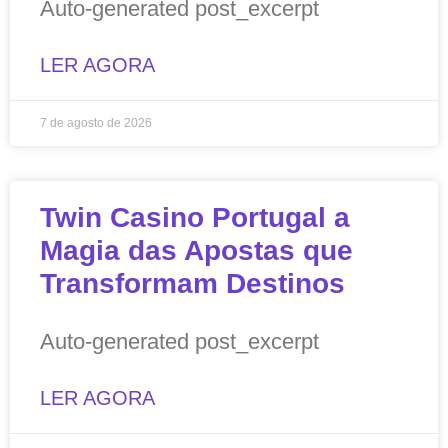
Auto-generated post_excerpt
LER AGORA
7 de agosto de 2026
Twin Casino Portugal a
Magia das Apostas que
Transformam Destinos
Auto-generated post_excerpt
LER AGORA