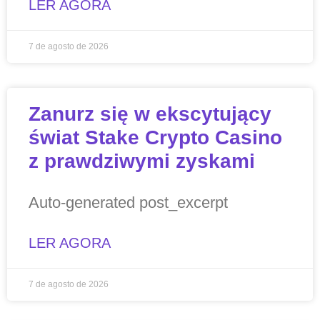
LER AGORA
7 de agosto de 2026
Zanurz się w ekscytujący
świat Stake Crypto Casino
z prawdziwymi zyskami
Auto-generated post_excerpt
LER AGORA
7 de agosto de 2026