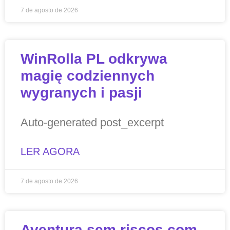
7 de agosto de 2026
WinRolla PL odkrywa
magię codziennych
wygranych i pasji
Auto-generated post_excerpt
LER AGORA
7 de agosto de 2026
Aventura sem riscos com