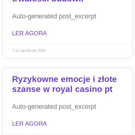
Auto-generated post_excerpt
LER AGORA
7 de agosto de 2026
Ryzykowne emocje i złote
szanse w royal casino pt
Auto-generated post_excerpt
LER AGORA