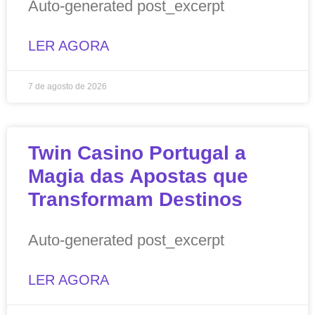
Auto-generated post_excerpt
LER AGORA
7 de agosto de 2026
Twin Casino Portugal a
Magia das Apostas que
Transformam Destinos
Auto-generated post_excerpt
LER AGORA